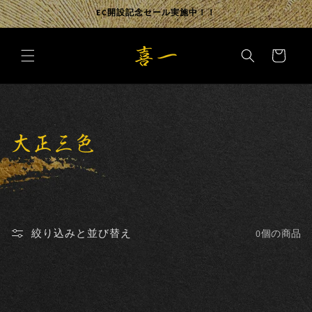
コンテ
EC開設記念セール実施中！！
ンツに
進む
カ
ー
ト
コ
大正三色
レ
ク
シ
絞り込みと並び替え
0個の商品
ョ
ン
: